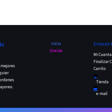
de
Enlaces 
Inicio
Gracias
Mi Cuenta
Finalizar
 mejores
Carrito
quier
 ordenes
Tienda
mayoreo.
e-mail