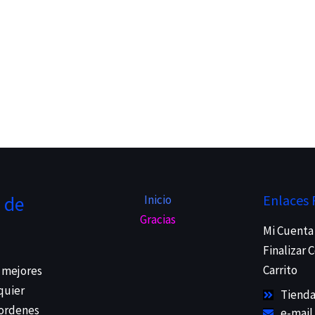
Enlaces 
 de
Inicio
Gracias
Mi Cuenta
Finalizar
Carrito
 mejores
quier
Tiend
 ordenes
e-mail