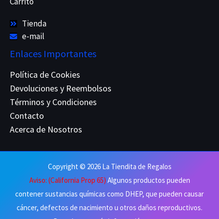
Carrito
Tienda
e-mail
Enlaces Importantes
Política de Cookies
Devoluciones y Reembolsos
Términos y Condiciones
Contacto
Acerca de Nosotros
Copyright © 2026 La Tiendita de Regalos
Aviso: (California Prop 65)
Algunos productos pueden
contener sustancias químicas como DHEP, que pueden causar
cáncer, defectos de nacimiento u otros daños reproductivos.