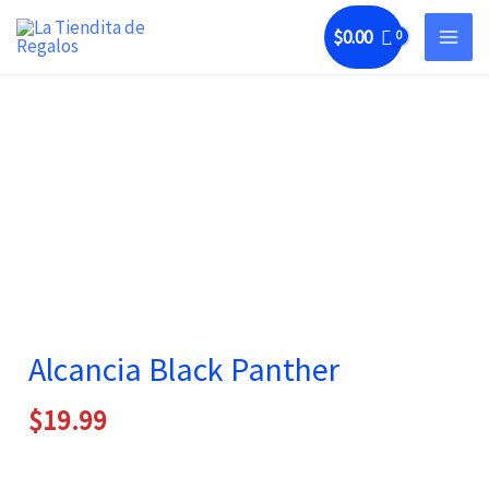
Ir
$
0.00
al
contenido
Alcancia Black Panther
$
19.99