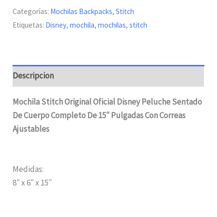
15"
Categorías:
Mochilas Backpacks
,
Stitch
Oficial
Etiquetas:
Disney
,
mochila
,
mochilas
,
stitch
Original
Disney
cantidad
Descripcion
Mochila Stitch Original Oficial Disney Peluche Sentado
De Cuerpo Completo De 15″ Pulgadas Con Correas
Ajustables
Medidas:
8″ x 6″ x 15″