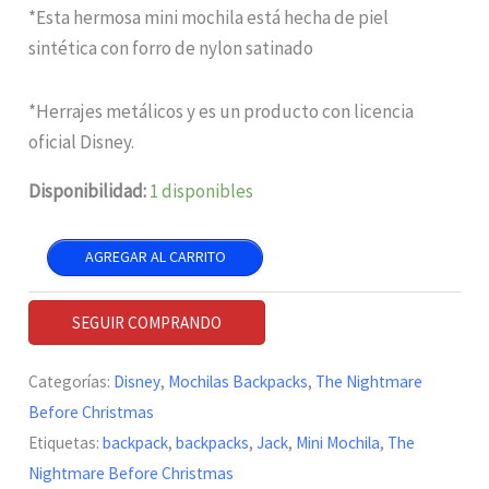
$75.00.
$65.00.
*Esta hermosa mini mochila está hecha de piel
sintética con forro de nylon satinado
*Herrajes metálicos y es un producto con licencia
oficial Disney.
Disponibilidad:
1 disponibles
The
AGREGAR AL CARRITO
Nightmare
Before
SEGUIR COMPRANDO
Christmas
Mini
Categorías:
Disney
,
Mochilas Backpacks
,
The Nightmare
Mochila
Before Christmas
de
Etiquetas:
backpack
,
backpacks
,
Jack
,
Mini Mochila
,
The
11"
Nightmare Before Christmas