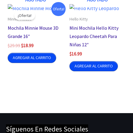
Oferta!
¡Oferta!
Minnie Mouse
Hello Kitty
Mochila Minnie Mouse 3D
Mini Mochila Hello Kitty
Grande 16″
Leopardo Cheetah Para
Niñas 12″
El
El
$
29.99
$
18.99
precio
precio
$
16.99
original
actual
AGREGAR AL CARRITO
era:
es:
AGREGAR AL CARRITO
$29.99.
$18.99.
Síguenos En Redes Sociales