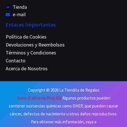
Tienda
e-mail
Enlaces Importantes
Política de Cookies
Devoluciones y Reembolsos
Términos y Condiciones
Contacto
Acerca de Nosotros
Copyright © 2026 La Tiendita de Regalos
Aviso: (California Prop 65)
Algunos productos pueden
contener sustancias químicas como DHEP, que pueden causar
cáncer, defectos de nacimiento u otros daños reproductivos.
Para obtener más información, vaya a