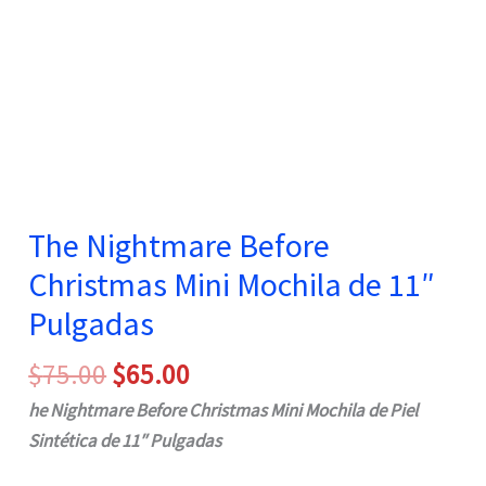
The Nightmare Before
Christmas Mini Mochila de 11″
Pulgadas
El
El
$
75.00
$
65.00
precio
precio
he Nightmare Before Christmas Mini Mochila de Piel
original
actual
Sintética de 11″ Pulgadas
era:
es: