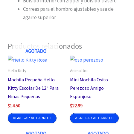
Bolsillo interior con zipper y bolsillo trasero.
Correas para el hombro ajustables y asa de
agarre superior
Productos relacionados
AGOTADO
Hello Kitty
Animalitos
Mochila Pequeña Hello
Mini Mochila Osito
Kitty Escolar De 12″ Para
Perezoso Amigo
Niñas Pequeñas
Esponjoso
$
14.50
$
22.99
AGREGAR AL CARRITO
AGREGAR AL CARRITO
AGOTADO
AGOTADO